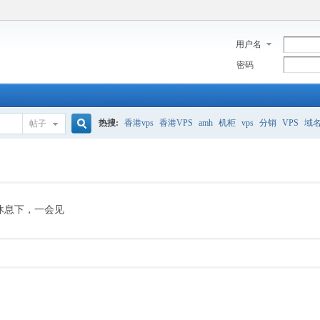
用户名
密码
热搜:
香港vps
香港VPS
amh
机柜
vps
分销
VPS
域
帖子
搜
美国服务器
香港
全能空间
whmcs
digitalocean
索
休息下，一会见