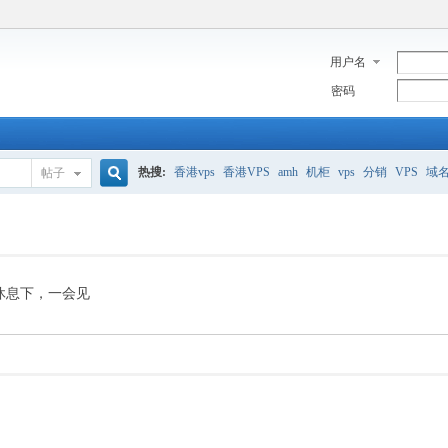
用户名
密码
热搜:
香港vps
香港VPS
amh
机柜
vps
分销
VPS
域
帖子
搜
美国服务器
香港
全能空间
whmcs
digitalocean
索
休息下，一会见