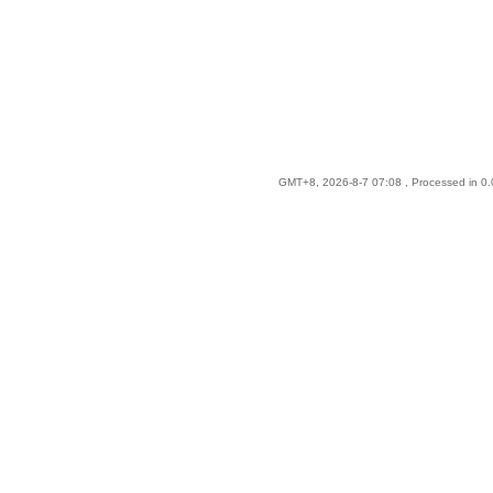
GMT+8, 2026-8-7 07:08
, Processed in 0