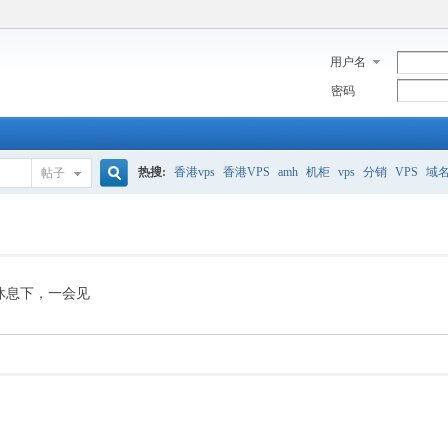
用户名
密码
热搜:
香港vps
香港VPS
amh
机柜
vps
分销
VPS
域
帖子
搜
美国服务器
香港
全能空间
whmcs
digitalocean
索
休息下，一会见