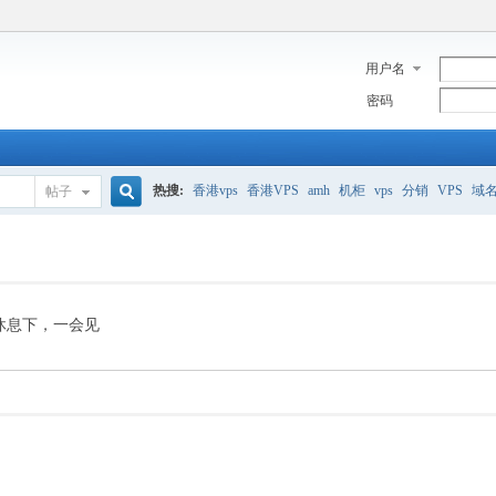
用户名
密码
热搜:
香港vps
香港VPS
amh
机柜
vps
分销
VPS
域
帖子
搜
美国服务器
香港
全能空间
whmcs
digitalocean
索
休息下，一会见