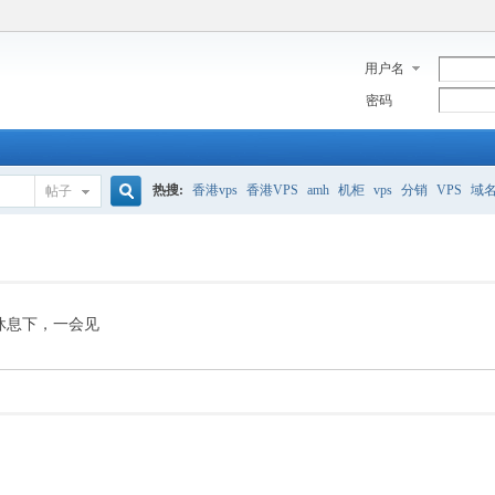
用户名
密码
热搜:
香港vps
香港VPS
amh
机柜
vps
分销
VPS
域
帖子
搜
美国服务器
香港
全能空间
whmcs
digitalocean
索
休息下，一会见