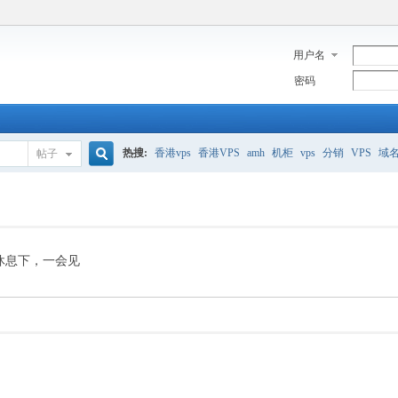
用户名
密码
热搜:
香港vps
香港VPS
amh
机柜
vps
分销
VPS
域
帖子
搜
美国服务器
香港
全能空间
whmcs
digitalocean
索
休息下，一会见