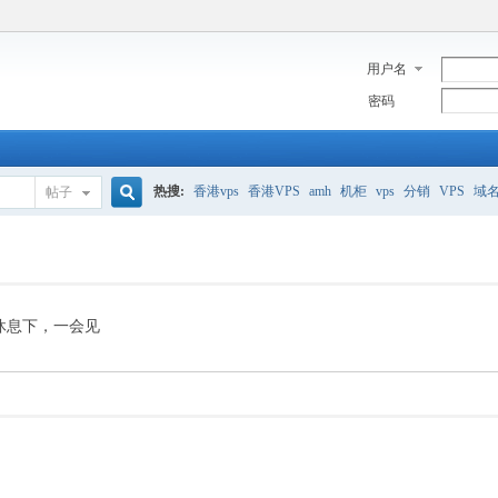
用户名
密码
热搜:
香港vps
香港VPS
amh
机柜
vps
分销
VPS
域
帖子
搜
美国服务器
香港
全能空间
whmcs
digitalocean
索
休息下，一会见