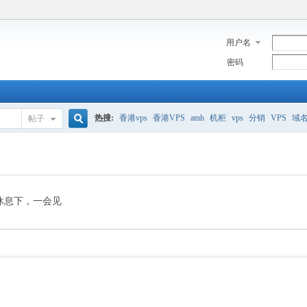
用户名
密码
热搜:
香港vps
香港VPS
amh
机柜
vps
分销
VPS
域
帖子
搜
美国服务器
香港
全能空间
whmcs
digitalocean
索
休息下，一会见