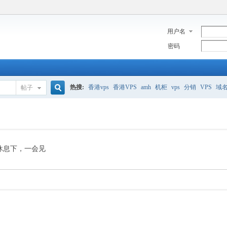
用户名
密码
热搜:
香港vps
香港VPS
amh
机柜
vps
分销
VPS
域
帖子
搜
美国服务器
香港
全能空间
whmcs
digitalocean
索
休息下，一会见