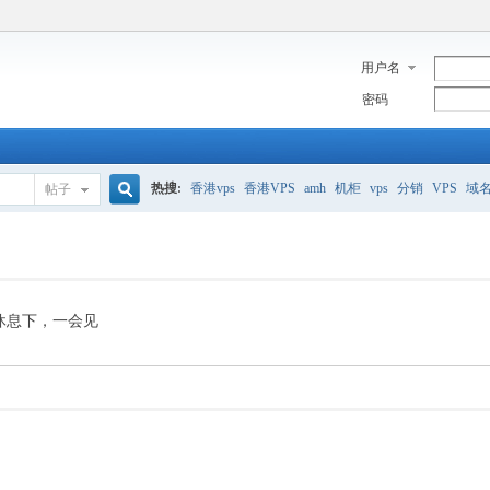
用户名
密码
热搜:
香港vps
香港VPS
amh
机柜
vps
分销
VPS
域
帖子
搜
美国服务器
香港
全能空间
whmcs
digitalocean
索
休息下，一会见