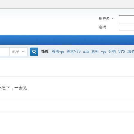
用户名
密码
热搜:
香港vps
香港VPS
amh
机柜
vps
分销
VPS
域
帖子
搜
美国服务器
香港
全能空间
whmcs
digitalocean
索
休息下，一会见