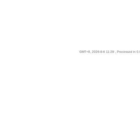
GMT+8, 2026-8-6 11:28
, Processed in 0