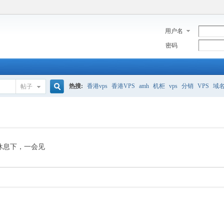
用户名
密码
热搜:
香港vps
香港VPS
amh
机柜
vps
分销
VPS
域
帖子
搜
美国服务器
香港
全能空间
whmcs
digitalocean
索
休息下，一会见