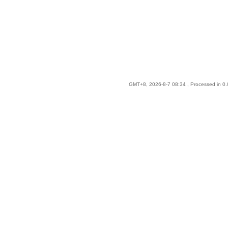
GMT+8, 2026-8-7 08:34
, Processed in 0