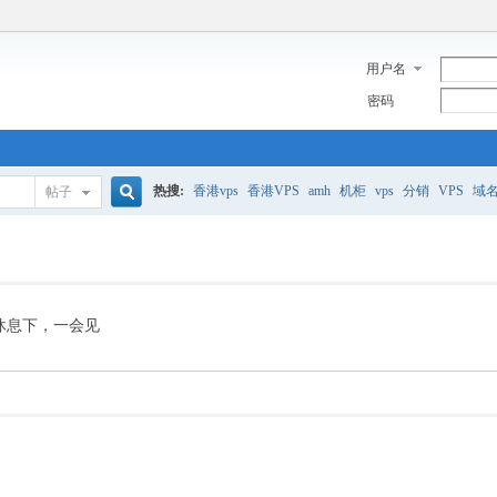
用户名
密码
热搜:
香港vps
香港VPS
amh
机柜
vps
分销
VPS
域
帖子
搜
美国服务器
香港
全能空间
whmcs
digitalocean
索
休息下，一会见