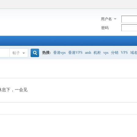
用户名
密码
热搜:
香港vps
香港VPS
amh
机柜
vps
分销
VPS
域
帖子
搜
美国服务器
香港
全能空间
whmcs
digitalocean
索
休息下，一会见