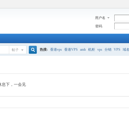
用户名
密码
热搜:
香港vps
香港VPS
amh
机柜
vps
分销
VPS
域
帖子
搜
美国服务器
香港
全能空间
whmcs
digitalocean
索
休息下，一会见