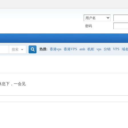
密码
热搜:
香港vps
香港VPS
amh
机柜
vps
分销
VPS
域
搜索
搜
美国服务器
香港
全能空间
whmcs
digitalocean
索
休息下，一会见