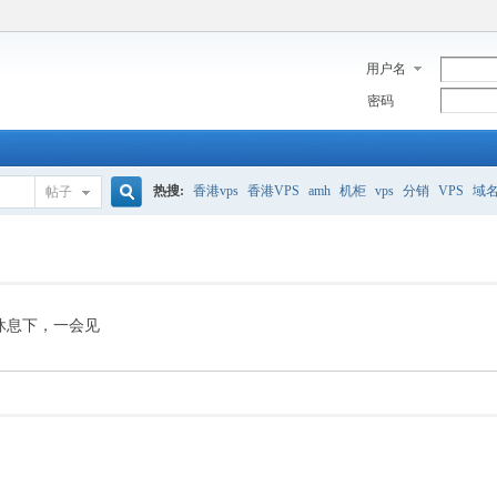
用户名
密码
热搜:
香港vps
香港VPS
amh
机柜
vps
分销
VPS
域
帖子
搜
美国服务器
香港
全能空间
whmcs
digitalocean
索
休息下，一会见