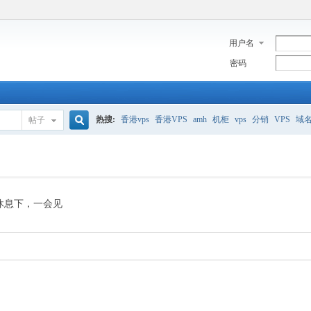
用户名
密码
热搜:
香港vps
香港VPS
amh
机柜
vps
分销
VPS
域
帖子
搜
美国服务器
香港
全能空间
whmcs
digitalocean
索
休息下，一会见