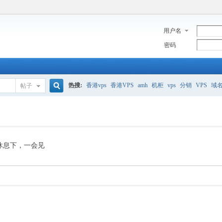
用户名
密码
热搜:
香港vps
香港VPS
amh
机柜
vps
分销
VPS
域
帖子
搜
美国服务器
香港
全能空间
whmcs
digitalocean
索
休息下，一会见