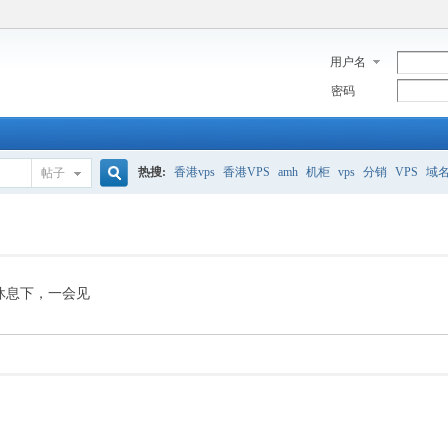
用户名
密码
热搜:
香港vps
香港VPS
amh
机柜
vps
分销
VPS
域
帖子
搜
美国服务器
香港
全能空间
whmcs
digitalocean
索
休息下，一会见