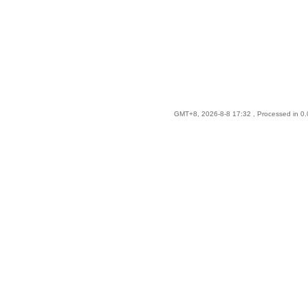
GMT+8, 2026-8-8 17:32
, Processed in 0