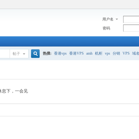
用户名
密码
热搜:
香港vps
香港VPS
amh
机柜
vps
分销
VPS
域
帖子
搜
美国服务器
香港
全能空间
whmcs
digitalocean
索
休息下，一会见