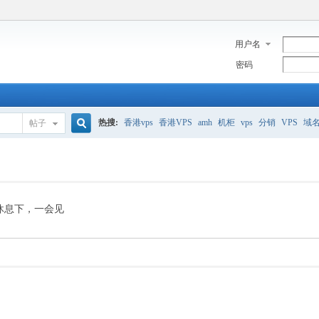
用户名
密码
热搜:
香港vps
香港VPS
amh
机柜
vps
分销
VPS
域
帖子
搜
美国服务器
香港
全能空间
whmcs
digitalocean
索
休息下，一会见