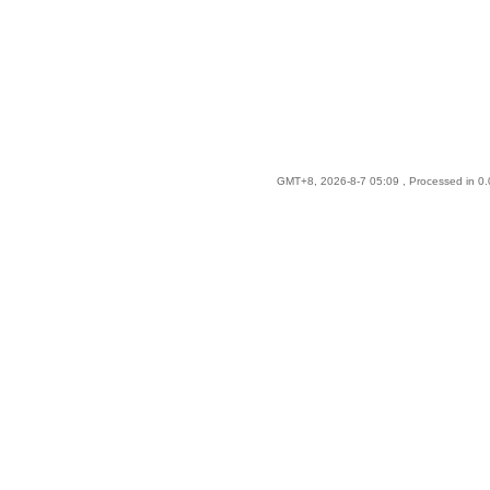
GMT+8, 2026-8-7 05:09
, Processed in 0