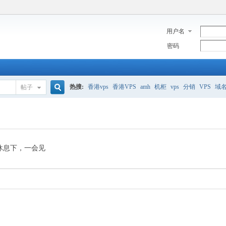
用户名
密码
热搜:
香港vps
香港VPS
amh
机柜
vps
分销
VPS
域
帖子
搜
美国服务器
香港
全能空间
whmcs
digitalocean
索
休息下，一会见