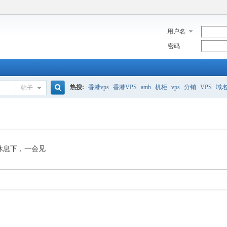
用户名
密码
热搜:
香港vps
香港VPS
amh
机柜
vps
分销
VPS
域
帖子
搜
美国服务器
香港
全能空间
whmcs
digitalocean
索
休息下，一会见