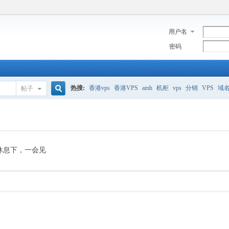
用户名
密码
热搜:
香港vps
香港VPS
amh
机柜
vps
分销
VPS
域
帖子
搜
美国服务器
香港
全能空间
whmcs
digitalocean
索
休息下，一会见