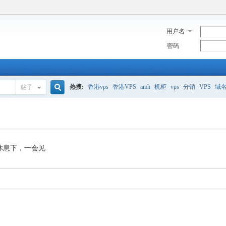
用户名
密码
热搜:
香港vps
香港VPS
amh
机柜
vps
分销
VPS
域
帖子
搜
美国服务器
香港
全能空间
whmcs
digitalocean
索
休息下，一会见