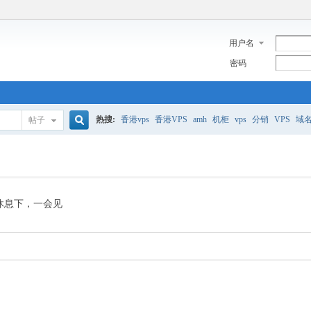
用户名
密码
热搜:
香港vps
香港VPS
amh
机柜
vps
分销
VPS
域
帖子
搜
美国服务器
香港
全能空间
whmcs
digitalocean
索
休息下，一会见