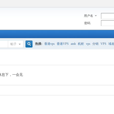
用户名
密码
热搜:
香港vps
香港VPS
amh
机柜
vps
分销
VPS
域
帖子
搜
美国服务器
香港
全能空间
whmcs
digitalocean
索
休息下，一会见