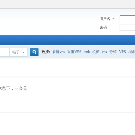
用户名
密码
热搜:
香港vps
香港VPS
amh
机柜
vps
分销
VPS
域
帖子
搜
美国服务器
香港
全能空间
whmcs
digitalocean
索
休息下，一会见