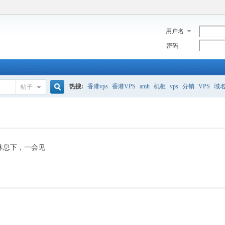
用户名
密码
热搜:
香港vps
香港VPS
amh
机柜
vps
分销
VPS
域
帖子
搜
美国服务器
香港
全能空间
whmcs
digitalocean
索
休息下，一会见