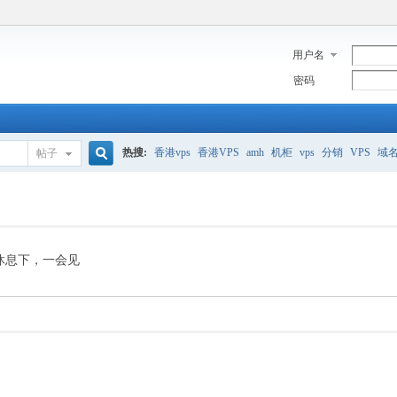
用户名
密码
热搜:
香港vps
香港VPS
amh
机柜
vps
分销
VPS
域
帖子
搜
美国服务器
香港
全能空间
whmcs
digitalocean
索
休息下，一会见