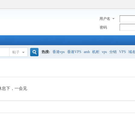
用户名
密码
热搜:
香港vps
香港VPS
amh
机柜
vps
分销
VPS
域
帖子
搜
美国服务器
香港
全能空间
whmcs
digitalocean
索
休息下，一会见