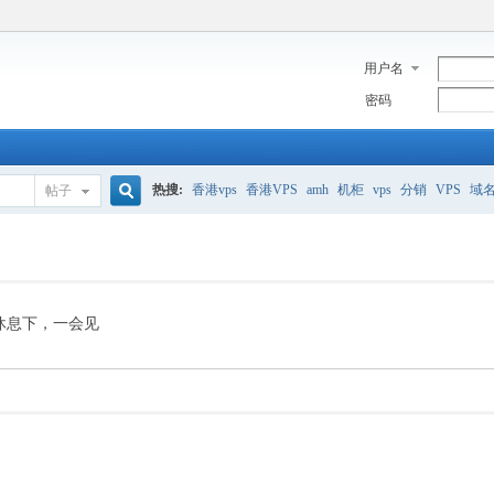
用户名
密码
热搜:
香港vps
香港VPS
amh
机柜
vps
分销
VPS
域
帖子
搜
美国服务器
香港
全能空间
whmcs
digitalocean
索
休息下，一会见