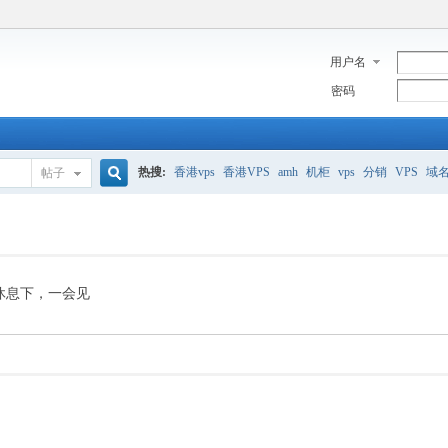
用户名
密码
热搜:
香港vps
香港VPS
amh
机柜
vps
分销
VPS
域
帖子
搜
美国服务器
香港
全能空间
whmcs
digitalocean
索
休息下，一会见