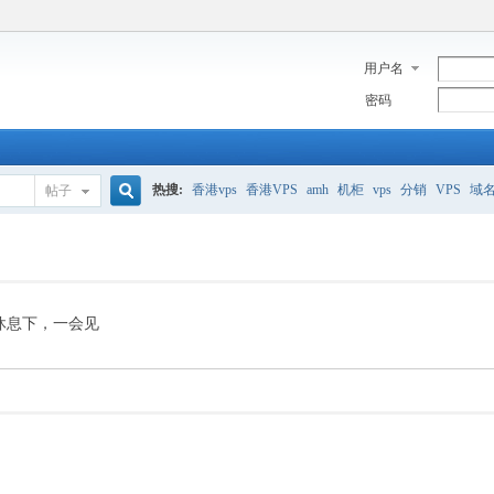
用户名
密码
热搜:
香港vps
香港VPS
amh
机柜
vps
分销
VPS
域
帖子
搜
美国服务器
香港
全能空间
whmcs
digitalocean
索
休息下，一会见