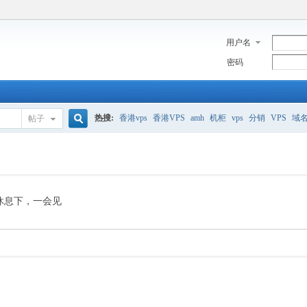
用户名
密码
热搜:
香港vps
香港VPS
amh
机柜
vps
分销
VPS
域
帖子
搜
美国服务器
香港
全能空间
whmcs
digitalocean
索
休息下，一会见