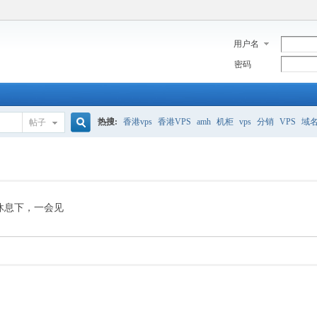
用户名
密码
热搜:
香港vps
香港VPS
amh
机柜
vps
分销
VPS
域
帖子
搜
美国服务器
香港
全能空间
whmcs
digitalocean
索
休息下，一会见