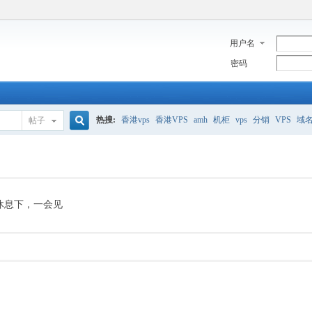
用户名
密码
热搜:
香港vps
香港VPS
amh
机柜
vps
分销
VPS
域
帖子
搜
美国服务器
香港
全能空间
whmcs
digitalocean
索
休息下，一会见