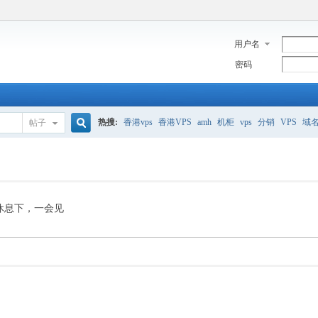
用户名
密码
热搜:
香港vps
香港VPS
amh
机柜
vps
分销
VPS
域
帖子
搜
美国服务器
香港
全能空间
whmcs
digitalocean
索
休息下，一会见