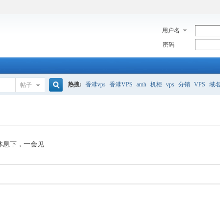
用户名
密码
热搜:
香港vps
香港VPS
amh
机柜
vps
分销
VPS
域
帖子
搜
美国服务器
香港
全能空间
whmcs
digitalocean
索
休息下，一会见