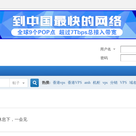
用户名
密码
热搜:
香港vps
香港VPS
amh
机柜
vps
分销
VPS
域
帖子
搜
美国服务器
香港
全能空间
whmcs
digitalocean
索
休息下，一会见