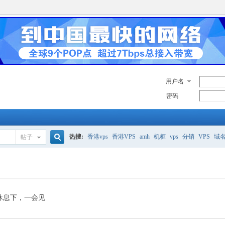
用户名
密码
热搜:
香港vps
香港VPS
amh
机柜
vps
分销
VPS
域
帖子
搜
美国服务器
香港
全能空间
whmcs
digitalocean
索
休息下，一会见