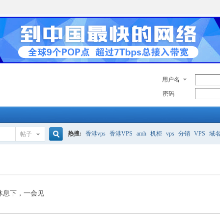
用户名
密码
热搜:
香港vps
香港VPS
amh
机柜
vps
分销
VPS
域
帖子
搜
美国服务器
香港
全能空间
whmcs
digitalocean
索
休息下，一会见