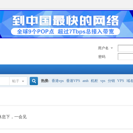
用户名
密码
热搜:
香港vps
香港VPS
amh
机柜
vps
分销
VPS
域
帖子
搜
美国服务器
香港
全能空间
whmcs
digitalocean
索
休息下，一会见