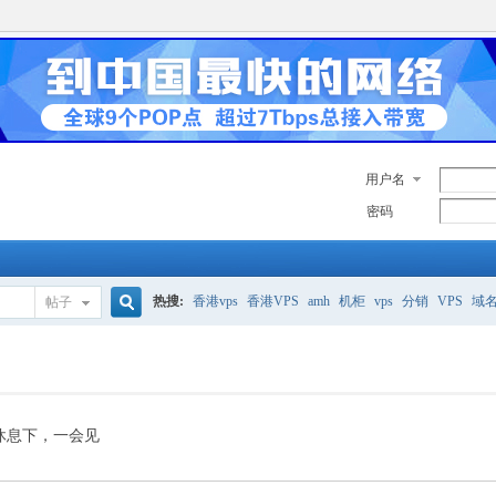
用户名
密码
热搜:
香港vps
香港VPS
amh
机柜
vps
分销
VPS
域
帖子
搜
美国服务器
香港
全能空间
whmcs
digitalocean
索
休息下，一会见