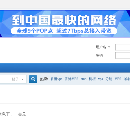
用户名
密码
热搜:
香港vps
香港VPS
amh
机柜
vps
分销
VPS
域
帖子
搜
美国服务器
香港
全能空间
whmcs
digitalocean
索
休息下，一会见