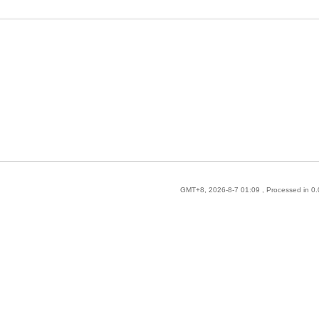
GMT+8, 2026-8-7 01:09
, Processed in 0