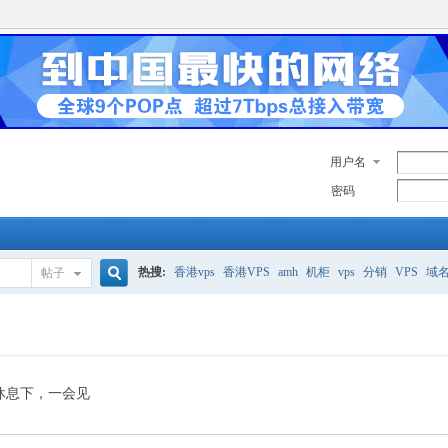
用户名
密码
热搜:
香港vps
香港VPS
amh
机柜
vps
分销
VPS
域
帖子
搜
美国服务器
香港
全能空间
whmcs
digitalocean
索
休息下，一会见