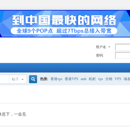
用户名
密码
热搜:
香港vps
香港VPS
amh
机柜
vps
分销
VPS
域
帖子
搜
美国服务器
香港
全能空间
whmcs
digitalocean
索
休息下，一会见