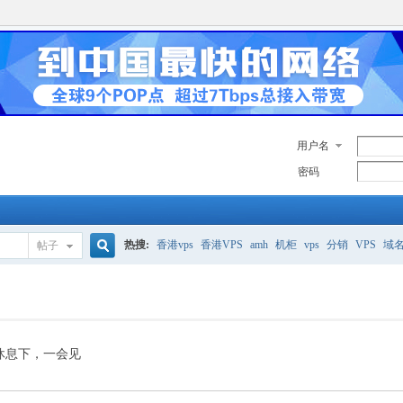
用户名
密码
热搜:
香港vps
香港VPS
amh
机柜
vps
分销
VPS
域
帖子
搜
美国服务器
香港
全能空间
whmcs
digitalocean
索
休息下，一会见