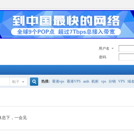
用户名
密码
热搜:
香港vps
香港VPS
amh
机柜
vps
分销
VPS
域
帖子
搜
美国服务器
香港
全能空间
whmcs
digitalocean
索
休息下，一会见